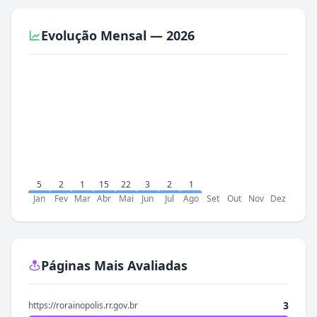
Evolução Mensal — 2026
5
2
1
15
22
3
2
1
Jan
Fev
Mar
Abr
Mai
Jun
Jul
Ago
Set
Out
Nov
Dez
Páginas Mais Avaliadas
3
https://rorainopolis.rr.gov.br