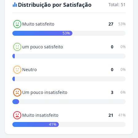
Distribuição por Satisfação
Total: 51
Muito satisfeito
27
53%
53%
um pouco satisfeito
0
0%
Neutro
0
0%
Um pouco insatisfeito
3
6%
Muito insatisfeito
21
41%
41%