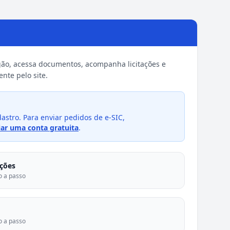
gão, acessa documentos, acompanha licitações e
nte pelo site.
adastro. Para enviar pedidos de e-SIC,
iar uma conta gratuita
.
ações
o a passo
o a passo