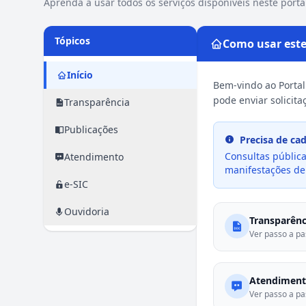
Aprenda a usar todos os serviços disponíveis neste porta
Tópicos
Como usar este
Início
Bem-vindo ao Portal
pode enviar solicit
Transparência
Publicações
Precisa de ca
Consultas públicas
Atendimento
manifestações de 
e-SIC
Ouvidoria
Transparênc
Ver passo a p
Atendimen
Ver passo a p