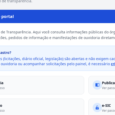
l de transparência.
 portal
 de Transparência. Aqui você consulta informações públicas do ór
ações, pedidos de informação e manifestações de ouvidoria diretame
dastro?
 (licitações, diário oficial, legislação) são abertas e não exigem c
ouvidoria ou acompanhar solicitações pelo painel, é necessário
cr
ia
Public
asso
Ver pass
to
e-SIC
asso
Ver pass