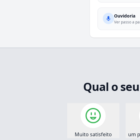
Ouvidoria
Ver passo a p
Qual o seu
Muito satisfeito
um p